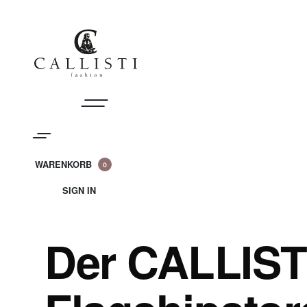
Skip
to
content
WARENKORB
0
WARENKORB
(0)
SIGN IN
SIGN
IN
Der CALLIST