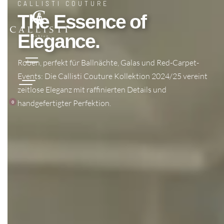
CALLISTI COUTURE
Skip
The Essence of
to
content
Elegance.
Roben, perfekt für Ballnächte, Galas und Red-Carpet-
Events: Die Callisti Couture Kollektion 2024/25 vereint
zeitlose Eleganz mit raffinierten Details und
handgefertigter Perfektion.
0
WARENKORB
(0)
SIGN
IN