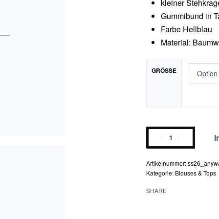
kleiner Stehkra
Gummibund in Ta
Farbe Hellblau
Material: Baumwo
GRÖSSE
anyway
I
blouse
01
ss26_anyw
Menge
Kategorie:
Blouses & Tops
SHARE