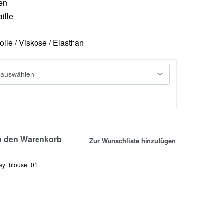
gen
ille
lle / Viskose / Elasthan
n den Warenkorb
Zur Wunschliste hinzufügen
ay_blouse_01