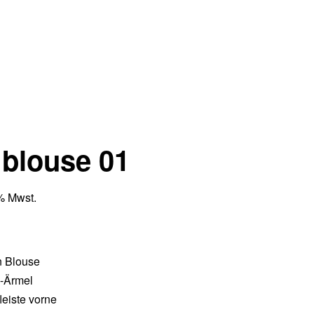
blouse 01
0% Mwst.
n Blouse
f-Ärmel
leiste vorne