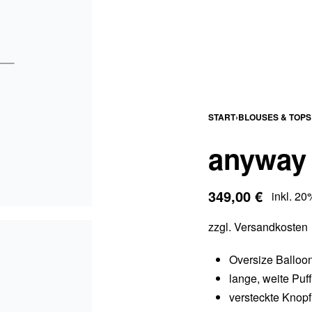
START
›
BLOUSES & TOPS
anyway 
349,00
€
inkl. 2
zzgl.
Versandkosten
Oversize Balloo
lange, weite Puf
versteckte Knopf