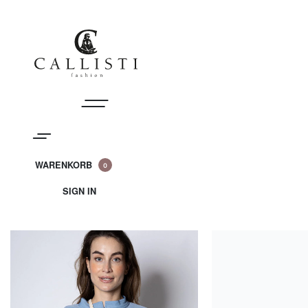
Skip
to
content
WARENKORB
0
WARENKORB
(0)
SIGN IN
SIGN
IN