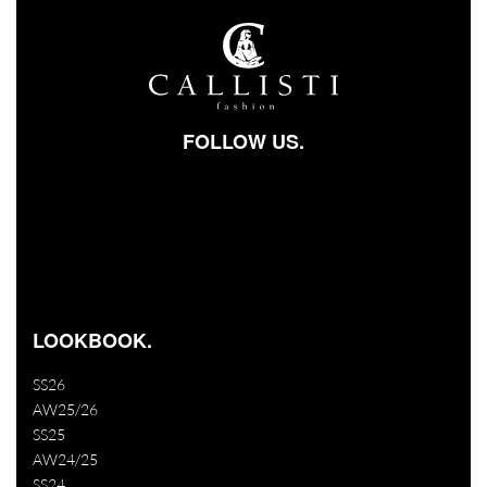
FOLLOW US.
Facebook-square
Instagram
Youtube
LOOKBOOK.
SS26
AW25/26
SS25
AW24/25
SS24