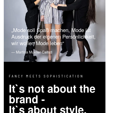
„Mode soll Spaß machen, Mode ist
Ausdruck der eigenen Persönlichkeit,
wir wollen Mode leben“
― Martina Mueller Callisti
FANCY MEETS SOPHISTICATION
It`s not about the
brand -
It`s about style.