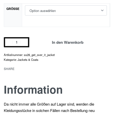
GRÖSSE
get
In den Warenkorb
over
it
ss26_get_over_it_jacket
jacket
Kategorie:
Jackets & Coats
Menge
SHARE
Information
Da nicht immer alle Größen auf Lager sind, werden die
Kleidungsstücke in solchen Fällen nach Bestellung neu