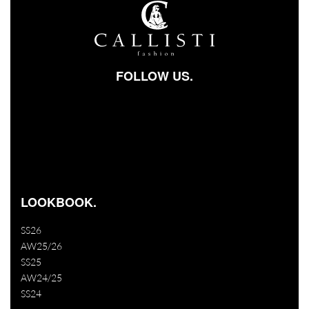
FOLLOW US.
Facebook-square
Instagram
Youtube
LOOKBOOK.
SS26
AW25/26
SS25
AW24/25
SS24