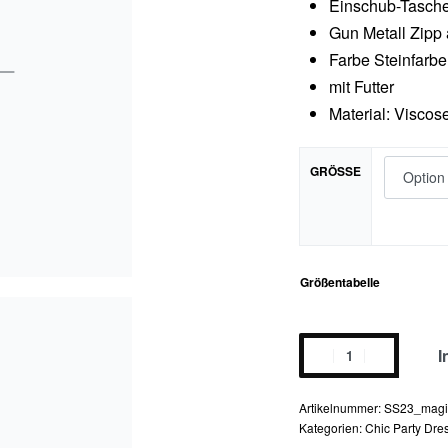
Einschub-Taschen
Gun Metall Zipp
Farbe Steinfarbe
mit Futter
Material: Viscos
GRÖSSE
Größentabelle
magic
I
touch
mini
SS23_magi
dress
Kategorien:
Chic Party Dre