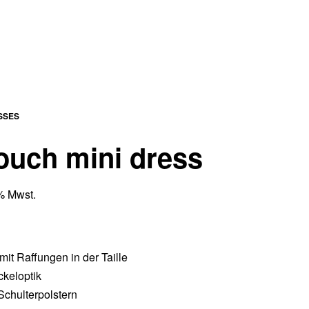
SSES
ouch mini dress
0% Mwst.
mit Raffungen in der Taille
ckeloptik
Schulterpolstern