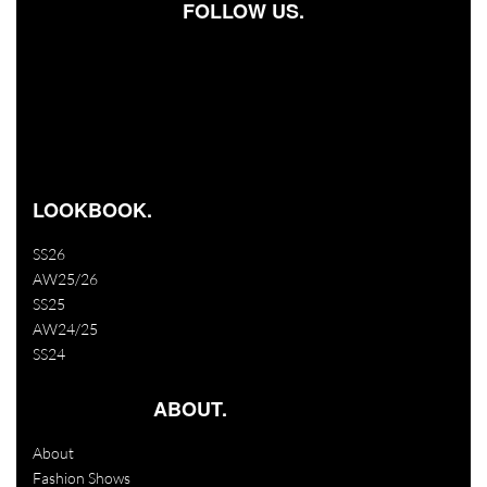
FOLLOW US.
Facebook-square
Instagram
Youtube
LOOKBOOK.
SS26
AW25/26
SS25
AW24/25
SS24
ABOUT.
About
Fashion Shows