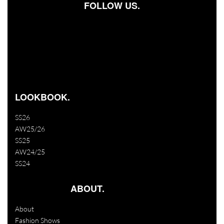
FOLLOW US.
Facebook-square
Instagram
Youtube
LOOKBOOK.
SS26
AW25/26
SS25
AW24/25
SS24
ABOUT.
About
Fashion Shows