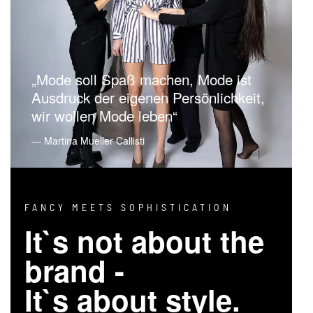
„Mode soll Spaß machen, Mode ist
Ausdruck der eigenen Persönlichkeit,
wir wollen Mode leben“
― Martina Mueller Callisti
FANCY MEETS SOPHISTICATION
It`s not about the
brand -
It`s about style.