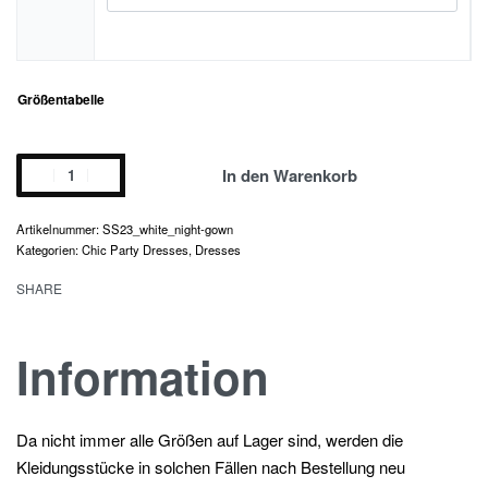
Größentabelle
white
In den Warenkorb
night
gown
SS23_white_night-gown
Menge
Kategorien:
Chic Party Dresses
,
Dresses
SHARE
Information
Da nicht immer alle Größen auf Lager sind, werden die
Kleidungsstücke in solchen Fällen nach Bestellung neu