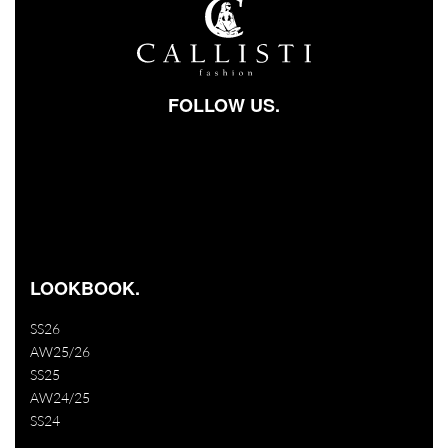
FOLLOW US.
Facebook-square
Instagram
Youtube
LOOKBOOK.
SS26
AW25/26
SS25
AW24/25
SS24